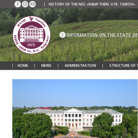
|
HISTORY OF THE NSC «IV&W THEM. V.YE. TAIROV»
Facebook
Instagram
YouTube
page
page
page
opens
opens
opens
in
in
in
new
new
new
INFORMATION ON THE STATE OF
window
window
window
HOME
NEWS
ADMINISTRATION
STRUCTURE OF 