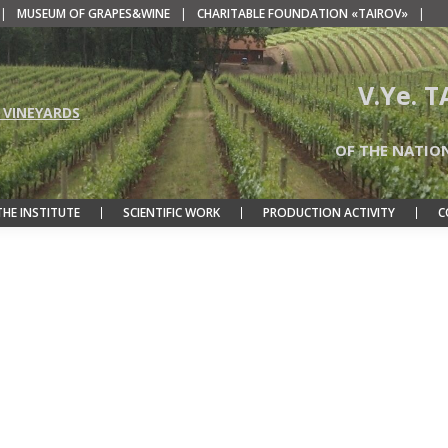
|
MUSEUM OF GRAPES&WINE
|
CHARITABLE FOUNDATION «TAIROV»
|
V.Ye. 
 VINEYARDS
OF THE NATIO
THE INSTITUTE
SCIENTIFIC WORK
PRODUCTION ACTIVITY
C