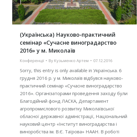
(Українська) Науково-практичний
семінар «Сучасне виноградарство
2016» у м. Миколаїв
Конференції
By
Кузьменко Артем
07.12.2016
Sorry, this entry is only available in Українська. 6
грудня 2016 р. у м. Миколаїв відбувся науково-
практичний семінар «Сучасне виноградарство
2016». Організаторами проведення заходу були
Благодійний фонд ЛАСКА, Департамент
агропромислового розвитку Миколаївської
обласної державної адміністрації, Національний
науковий центр «Інститут виноградарства і
виноробства ім. В.Є. Таїрова» НААН. В роботі