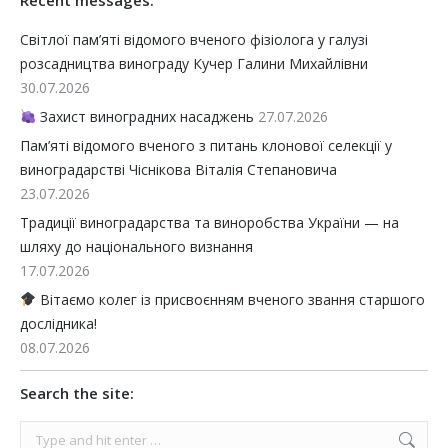
Світлої пам’яті відомого вченого фізіолога у галузі
розсадництва винограду Кучер Галини Михайлівни
30.07.2026
Захист виноградних насаджень
27.07.2026
Пам’яті відомого вченого з питань клонової селекції у
виноградарстві Чіснікова Віталія Степановича
23.07.2026
Традиції виноградарства та виноробства України — на
шляху до національного визнання
17.07.2026
Вітаємо колег із присвоєнням вченого звання старшого
дослідника!
08.07.2026
Search the site:
Search: