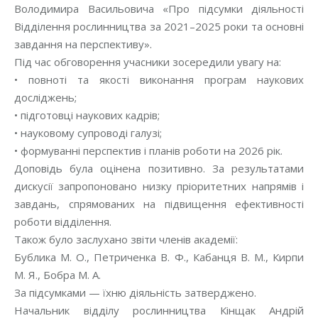
Володимира Васильовича «Про підсумки діяльності
Відділення рослинництва за 2021–2025 роки та основні
завдання на перспективу».
Під час обговорення учасники зосередили увагу на:
• повноті та якості виконання програм наукових
досліджень;
• підготовці наукових кадрів;
• науковому супроводі галузі;
• формуванні перспектив і планів роботи на 2026 рік.
Доповідь була оцінена позитивно. За результатами
дискусії запропоновано низку пріоритетних напрямів і
завдань, спрямованих на підвищення ефективності
роботи відділення.
Також було заслухано звіти членів академії:
Бублика М. О., Петриченка В. Ф., Кабанця В. М., Кирпи
М. Я., Бобра М. А.
За підсумками — їхню діяльність затверджено.
Начальник відділу рослинництва Кінщак Андрій