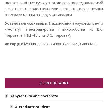
щеплення різних культур таких як виноград, волоський
горіх та інші плодові культури. Вартість цієї конструкції
в 1,5 рази менша за зарубіжні аналоги.
Установа-виконавець:
Національний науковий центр
«Інститут виноградарства і виноробства ім. В.Є.
Таїрова» (ННЦ «ІВіВ ім. В.Є. Таїрова»).
Автор(и):
Кувшинов А.О., Сапожніков А.М., Савін М.О.
SCIENTIFIC WORK
Aspyrantura and doctorate
A graduate student