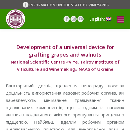
INFORMATION ON THE STATE OF VINEYARDS
English:
Facebook
Instagram
YouTube
page
page
page
opens
opens
opens
in
in
in
new
new
new
Development of a universal device for
window
window
window
grafting grapes and walnuts
National Scientific Centre «V.Ye. Tairov Institute of
Viticulture and Winemaking» NAAS of Ukraine
Багаторічний досвід щеплення винограду показав
доцільність використання лезових робочих органів, які
забезпечують мінімальне травмування тканин
щеплюваних компонентів, що є одним із вагомих
чинників подальшого якісного зрошування прищепи з
підщепою. Найбільш вдалим робочим органом
щеплювального пристрою для виноградної лози є