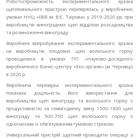
Роботоспроможність експериментального зразка
щеплювального пристрою перевірялась у виробничих
умовах ННЦ «ІВіВ ім. В.Є. Таїрова» у 2019-2020 рр. при
виробництві виноградних щеп відділом розсадництва
та розмноження винограду.
Виробничі випробування експериментального зразка
на виробництві плодових щеп волоського горіху
проводилися в умовах ПП «Науково-дослідного
виробничного бізнес-центру «Еко-органік» (м. Чернівці)
в 2020 р.
Виробнича перевірка експериментального зразка
показала доцільність його використання для
виробництва щеп винограду та волоського горіху з
продуктивністю за семигодинну зміну 1500-1800 щеп
винограду та 500-750 щеп волоського горіху з
одночасним їх обв’язуванням гумовою стрічкою.
Універсальний пристрій здатний проводити операції з