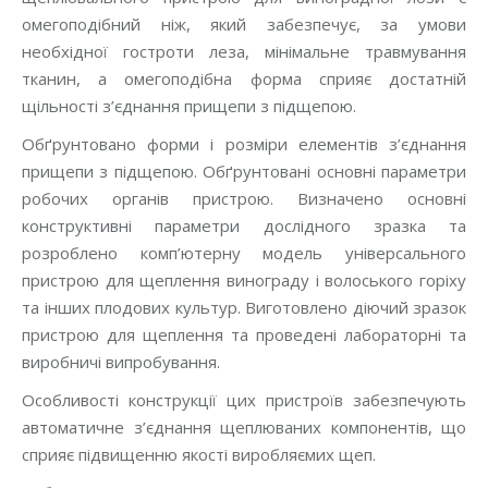
омегоподібний ніж, який забезпечує, за умови
необхідної гостроти леза, мінімальне травмування
тканин, а омегоподібна форма сприяє достатній
щільності з’єднання прищепи з підщепою.
Обґрунтовано форми і розміри елементів з’єднання
прищепи з підщепою. Обґрунтовані основні параметри
робочих органів пристрою. Визначено основні
конструктивні параметри дослідного зразка та
розроблено комп’ютерну модель універсального
пристрою для щеплення винограду і волоського горіху
та інших плодових культур. Виготовлено діючий зразок
пристрою для щеплення та проведені лабораторні та
виробничі випробування.
Особливості конструкції цих пристроїв забезпечують
автоматичне з’єднання щеплюваних компонентів, що
сприяє підвищенню якості виробляємих щеп.