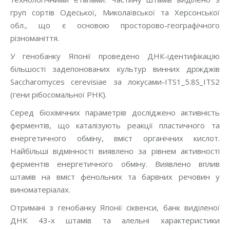
груп сортів Одеської, Миколаївської та Херсонської
обл., що є основою просторово-географічного
різноманіття.
У генобанку Японії проведено ДНК-ідентифікацію
більшості задепонованих культур винних дріжджів
Saccharomyces cerevisiae за локусами-ITS1_5.8S_ITS2
(гени рібосомальної РНК).
Серед біохімічних параметрів досліджено активність
ферментів, що каталізують реакції пластичного та
енергетичного обміну, вміст органічних кислот.
Найбільші відмінності виявлено за рівнем активності
ферментів енергетичного обміну. Виявлено вплив
штамів на вміст фенольних та барвних речовин у
виноматеріалах.
Отримані з генобанку Японії сіквенси, банк виділеної
ДНК 43-х штамів та алельні характеристики