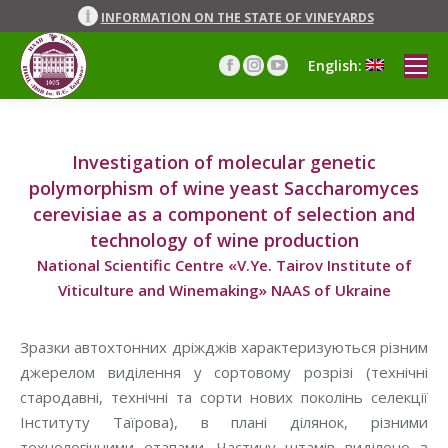
INFORMATION ON THE STATE OF VINEYARDS
English:
Facebook
Instagram
YouTube
page
page
page
opens
opens
opens
in
in
in
new
new
new
Investigation of molecular genetic
window
window
window
polymorphism of wine yeast Saccharomyces
cerevisiae as a component of selection and
technology of wine production
National Scientific Centre «V.Ye. Tairov Institute of
Viticulture and Winemaking» NAAS of Ukraine
Зразки автохтонних дріжджів характеризуються різним
джерелом виділення у сортовому розрізі (технічні
стародавні, технічні та сорти нових поколінь селекції
Інституту Таїрова), в плані ділянок, різними
технологічними етапами. Частину штамів виділено з