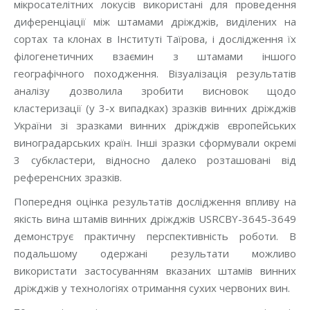
мікросателітних локусів використані для проведення
диференціації між штамами дріжджів, виділених на
сортах та клонах в Інституті Таїрова, і дослідження їх
філогенетичних взаємин з штамами іншого
географічного походження. Візуалізація результатів
аналізу дозволила зробити висновок щодо
кластеризації (у 3-х випадках) зразків винних дріжджів
України зі зразками винних дріжджів європейських
виноградарських країн. Інші зразки сформували окремі
3 субкластери, відносно далеко розташовані від
референсних зразків.
Попередня оцінка результатів дослідження впливу на
якість вина штамів винних дріжджів USRCBY-3645-3649
демонструє практичну перспективність роботи. В
подальшому одержані результати можливо
використати застосуванням вказаних штамів винних
дріжджів у технологіях отримання сухих червоних вин.