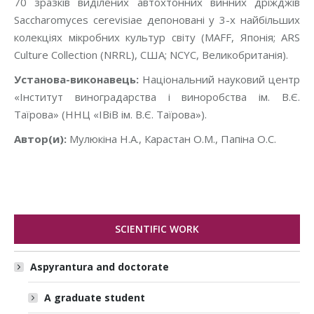
70 зразків виділених автохтонних винних дріжджів
Saccharomyces cerevisiaе депоновані у 3-х найбільших
колекціях мікробних культур світу (MAFF, Японія; ARS
Culture Collection (NRRL), США; NCYC, Великобританія).
Установа-виконавець:
Національний науковий центр
«Інститут виноградарства і виноробства ім. В.Є.
Таїрова» (ННЦ «ІВіВ ім. В.Є. Таїрова»).
Автор(и):
Мулюкіна Н.А., Карастан О.М., Папіна О.С.
SCIENTIFIC WORK
Aspyrantura and doctorate
A graduate student