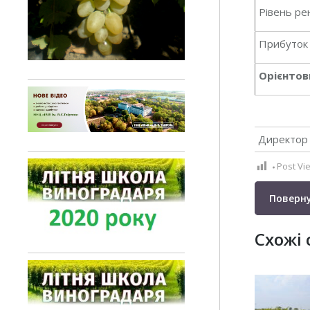
Рівень ре
Прибуток
Орієнтов
Директор 
Post Vi
Поверну
Схожі 