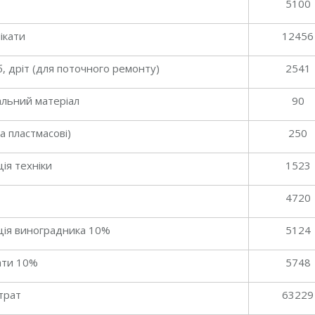
5100
ікати
12456
б, дріт (для поточного ремонту)
2541
альний матеріал
90
а пластмасові)
250
ія техніки
1523
4720
ція виноградника 10%
5124
ати 10%
5748
трат
63229