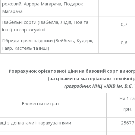
рожевий, Аврора Магарача, Подарок
Магарача
Ізабельні сорти (Ізабелла, Лідія, Ноа та
0,7
інші) та сортосуміші
Гібриди-прямі плідники (Зейбель, Кудерк,
0,6
Гаяр, Кастель та інші)
Розрахунок орієнтовної ціни на базовий сорт виногр
(за цінами на матеріально-технічні р
(розробник ННЦ «ІВіВ ім. В.Є.
На 1 га
Елементи витрат
грн.
аці з доплатами і нарахуваннями
25677