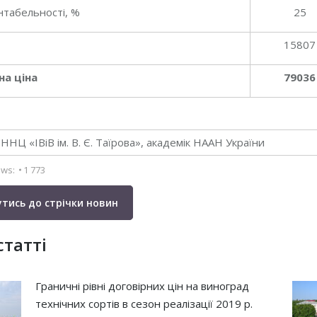
нтабельності, %
25
15807
на ціна
79036
ННЦ «ІВіВ ім. В. Є. Таїрова», академік НААН України
ews:
1 773
тись до стрічки новин
статті
Граничні рівні договірних цін на виноград
технічних сортів в сезон реалізації 2019 р.