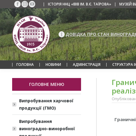
|
ІСТОРІЯ ННЦ «ІВІВ ІМ. В.Є. ТАЇРОВА»
|
МУЗЕЙ В
Facebook
Instagram
YouTube
сторінка
сторінка
сторінка
відкривається
відкривається
відкривається
у
у
у
новому
новому
новому
ДОВІДКА ПРО СТАН ВИНОГРАД
вікні
вікні
вікні
ГОЛОВНА
НОВИНИ
АДМІНІСТРАЦІЯ
СТРУКТУРА 
Гранич
ГОЛОВНЕ МЕНЮ
реаліз
Опубліковано
Випробування харчової
продукції (ГМО)
Граничні
Випробування
виноградно-виноробної
продукції