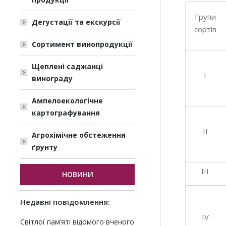
Групи
Дегустації та екскурсії
сортів
Сортимент винопродукції
Щеплені саджанці
І
винограду
Ампелоекологічне
картографування
ІІ
Агрохімічне обстеження
ґрунту
ІІІ
НОВИНИ
Недавні повідомлення:
ІV
Світлої пам’яті відомого вченого