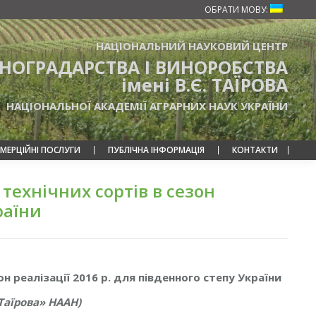
ОБРАТИ МОВУ:
НАЦІОНАЛЬНИЙ НАУКОВИЙ ЦЕНТР
ИНОГРАДАРСТВА І ВИНОРОБСТВА
імені В.Є. ТАЇРОВА
НАЦІОНАЛЬНОЇ АКАДЕМІЇ АГРАРНИХ НАУК УКРАЇНИ
МЕРЦІЙНІ ПОСЛУГИ
ПУБЛІЧНА ІНФОРМАЦІЯ
КОНТАКТИ
 технічних сортів в сезон
раїни
он реалізації 2016 р. для південного степу України
 Таїрова» НААН)