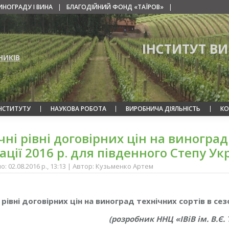
ИНОГРАДУ І ВИНА
|
БЛАГОДІЙНИЙ ФОНД «ТАЇРОВ»
|
ІНСТИТУТ В
НИКІВ
ІНСТИТУТУ
НАУКОВА РОБОТА
ВИРОБНИЧА ДІЯЛЬНІСТЬ
КО
ні рівні договірних цін на виноград
ації 2016 р. для південного Степу Ук
: 02.08.2016 р., 13:13 | Автор: Кузьменко Артем
 рівні договірних цін на виноград технічних сортів в сез
(розробник ННЦ «ІВіВ ім. В.Є.