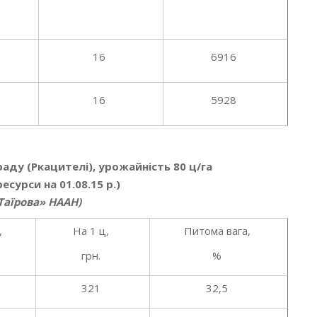
16
6916
16
5928
аду (Ркацителі), урожайність 80 ц/га
есурси на 01.08.15 р.)
 Таїрова» НААН)
,
На 1 ц,
Питома вага,
грн.
%
321
32,5