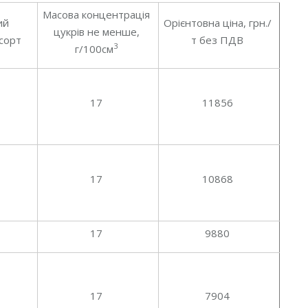
Масова концентрація
ий
Орієнтовна ціна, грн./
цукрів не менше,
 сорт
т без ПДВ
3
г/100см
17
11856
17
10868
17
9880
17
7904